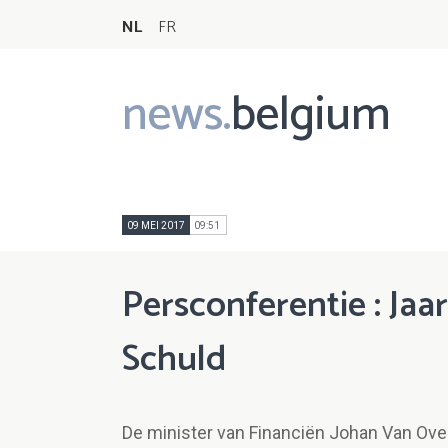
NL
FR
news.
belgium
Main
navigation
09 MEI 2017
09:51
Persconferentie : Ja
Schuld
De minister van Financiën Johan Van Ove