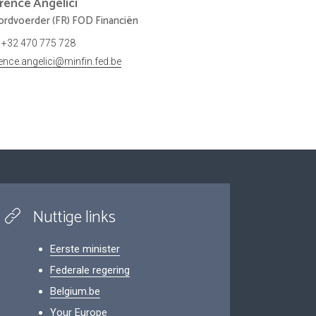
orence
Angelici
rdvoerder (FR) FOD Financiën
+32 470 775 728
rence.angelici@minfin.fed.be
Nuttige links
Eerste minister
Federale regering
Belgium.be
Your Europe