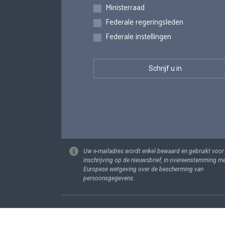
Inschrijvingen
Ministerraad
Federale regeringsleden
Federale instellingen
Uw e-mailadres wordt enkel bewaard en gebruikt voor
inschrijving op de nieuwsbrief, in overeenstemming m
Europese wetgeving over de bescherming van
persoonsgegevens.
Footer
Persoonsgege