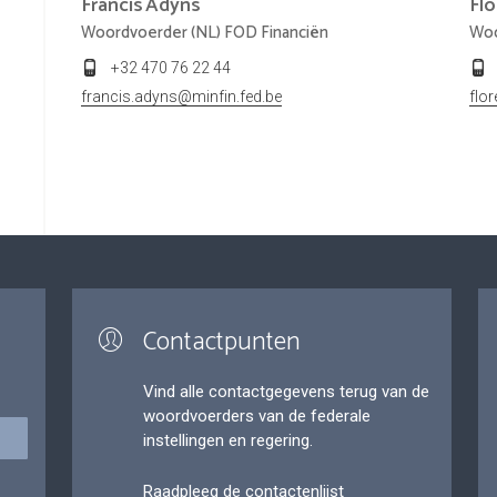
Francis
Adyns
Fl
Woordvoerder (NL) FOD Financiën
Woo
+32 470 76 22 44
francis.adyns@minfin.fed.be
flo
Contactpunten
Vind alle contactgegevens terug van de
woordvoerders van de federale
instellingen en regering.
Raadpleeg de contactenlijst