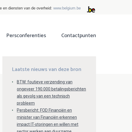
ie en diensten van de overheid:
www.belgium.be
Persconferenties
Contactpunten
ok
tter
Laatste nieuws van deze bron
BTW: foutieve verzending van
ongeveer 190.000 betalingsberichten
als gevolg van een technisch
probleem
Persbericht: FOD Financiën en
minister van Financiën erkennen
impact IT-storingen en willen met
sector werken aan duurzame