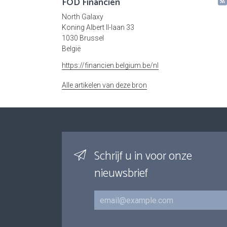
FOD Financiën
North Galaxy
Koning Albert II-laan 33
1030 Brussel
België
https://financien.belgium.be/nl
Alle artikelen van deze bron
Schrijf u in voor onze
nieuwsbrief
E-mail