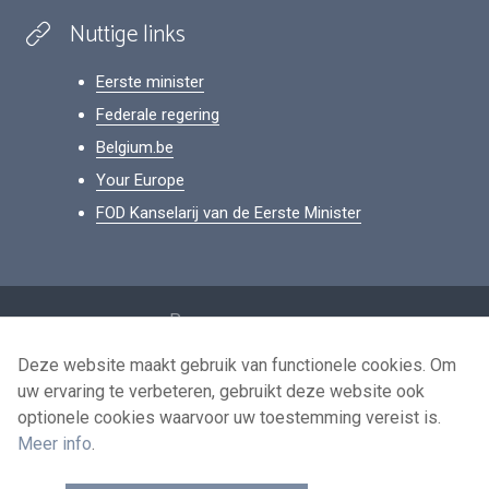
Nuttige links
Eerste minister
Federale regering
Belgium.be
Your Europe
FOD Kanselarij van de Eerste Minister
Footer
Persoonsgegevens
Voorwaarden voor het hergebruik
Deze website maakt gebruik van functionele cookies. Om
uw ervaring te verbeteren, gebruikt deze website ook
Contacteer ons
optionele cookies waarvoor uw toestemming vereist is.
Toegankelijkheid
Meer info
.