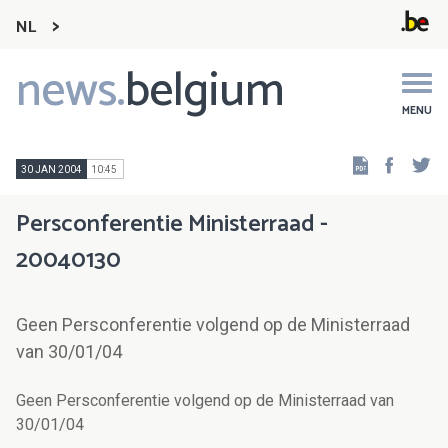
NL
news.
belgium
Main
navigation
MENU
Faceb
Tw
30 JAN 2004
10:45
Persconferentie Ministerraad -
20040130
Geen Persconferentie volgend op de Ministerraad
van 30/01/04
Geen Persconferentie volgend op de Ministerraad van
30/01/04