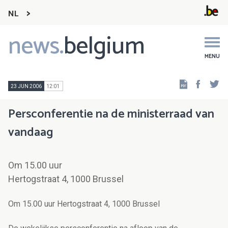
NL
news.
belgium
Main
navigation
MENU
Faceb
Tw
23 JUN 2006
12:01
Persconferentie na de ministerraad van
vandaag
Om 15.00 uur
Hertogstraat 4, 1000 Brussel
Om 15.00 uur Hertogstraat 4, 1000 Brussel