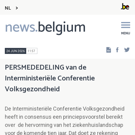
NL
news.
belgium
Main
navigation
MENU
Faceb
Tw
24 JUN 2026
11:57
PERSMEDEDELING van de
Interministeriële Conferentie
Volksgezondheid
De Interministeriële Conferentie Volksgezondheid
heeft in consensus een princiepsvoorstel bereikt
over de hervorming van het ziekenhuislandschap
voor de komende tien jaar. Dat doet ze rekening