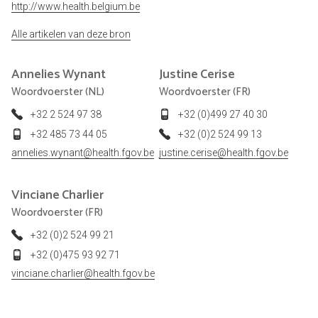
http://www.health.belgium.be
Alle artikelen van deze bron
Annelies
Wynant
Justine
Cerise
Woordvoerster (NL)
Woordvoerster (FR)
+32 2 524 97 38
+32 (0)499 27 40 30
+32 485 73 44 05
+32 (0)2 524 99 13
annelies.wynant@health.fgov.be
justine.cerise@health.fgov.be
Vinciane
Charlier
Woordvoerster (FR)
+32 (0)2 524 99 21
+32 (0)475 93 92 71
vinciane.charlier@health.fgov.be