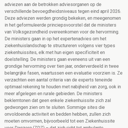
adviezen aan de betrokken adviesorganen op de
verschillende bevoegdheidsniveaus tegen eind april 2026.
Deze adviezen werden grondig bekeken, en meegenomen
in het geformuleerde princiepsvoorstel dat de ministers
van Volksgezondheid overeenkomen voor de hervorming.
De ministers gaan in op het expertenadvies om het
ziekenhuislandschap te structureren volgens vier types
ziekenhuissites, elk met hun eigen specificiteit en
doelstelling. De ministers gaan eveneens uit van een
grondige hervorming over tien jaar, onderverdeeld in twee
belangrijke fasen, waartussen een evaluatie voorzien is. Ze
verzachten een aantal criteria van de experts teneinde
optimaal rekening te houden met nabijheid van zorg, ook in
meer afgelegen en rurale gebieden. De ministers
beklemtonen dat geen enkele ziekenhuissite zich zal
gedwongen zien om te sluiten. Sommige sites die
onvoldoende activiteit en bedden hebben, zullen zich
moeten omvormen, bijvoorbeeld tot een Ziekenhuissite
voor Dagzorg (ZDZ) – dat zich richt tot ambulante