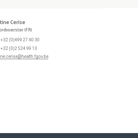
tine
Cerise
rdvoerster (FR)
+32 (0)499 27 40 30
+32 (0)2 524 99 13
tine.cerise@health.fgov.be