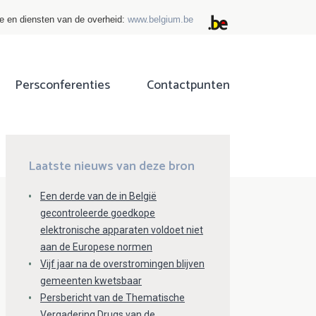
ie en diensten van de overheid:
www.belgium.be
Persconferenties
Contactpunten
ok
tter
Laatste nieuws van deze bron
Een derde van de in België
gecontroleerde goedkope
elektronische apparaten voldoet niet
aan de Europese normen
Vijf jaar na de overstromingen blijven
gemeenten kwetsbaar
Persbericht van de Thematische
Vergadering Drugs van de