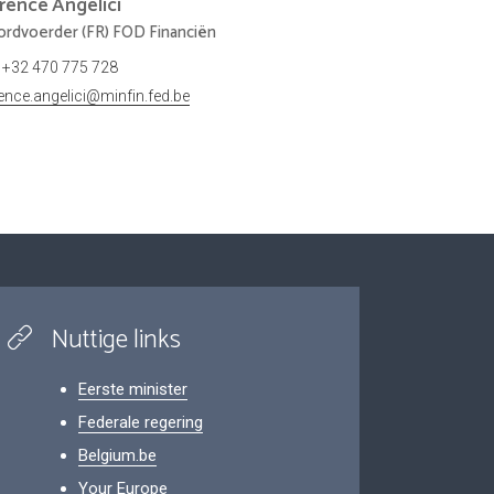
orence
Angelici
rdvoerder (FR) FOD Financiën
+32 470 775 728
rence.angelici@minfin.fed.be
Nuttige links
Eerste minister
Federale regering
Belgium.be
Your Europe