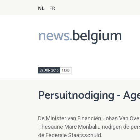
NL
FR
news.
belgium
Main
navigation
29 JUN 2015
11:05
Persuitnodiging - Ag
De Minister van Financiën Johan Van Over
Thesaurie Marc Monbaliu nodigen de pers 
de Federale Staatsschuld.