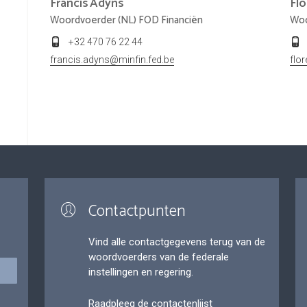
Francis
Adyns
Fl
Woordvoerder (NL) FOD Financiën
Woo
+32 470 76 22 44
francis.adyns@minfin.fed.be
flo
Contactpunten
Vind alle contactgegevens terug van de
woordvoerders van de federale
instellingen en regering.
Raadpleeg de contactenlijst