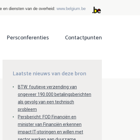
ie en diensten van de overheid:
www.belgium.be
Persconferenties
Contactpunten
ok
tter
Laatste nieuws van deze bron
BTW: foutieve verzending van
ongeveer 190.000 betalingsberichten
als gevolg van een technisch
probleem
Persbericht: FOD Financiën en
minister van Financiën erkennen
impact IT-storingen en willen met
sector werken aan duurzame