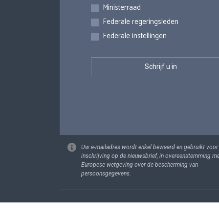
Inschrijvingen
Ministerraad
Federale regeringsleden
Federale instellingen
Uw e-mailadres wordt enkel bewaard en gebruikt voor
inschrijving op de nieuwsbrief, in overeenstemming m
Europese wetgeving over de bescherming van
persoonsgegevens.
Footer
Persoonsgege