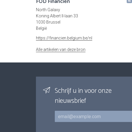
FOD Financiën
North Galaxy
Koning Albert II-laan 33
1030 Brussel
België
https://financien.belgium.be/nl
Alle artikelen van deze bron
Schrijf u in voor onze
nieuwsbrief
E-mail