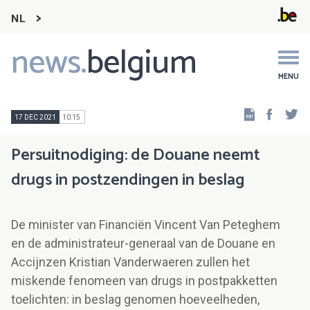
NL
news.
belgium
Main
navigation
MENU
Faceb
Tw
17 DEC 2021
10:15
Persuitnodiging: de Douane neemt
drugs in postzendingen in beslag
De minister van Financiën Vincent Van Peteghem
en de administrateur-generaal van de Douane en
Accijnzen Kristian Vanderwaeren zullen het
miskende fenomeen van drugs in postpakketten
toelichten: in beslag genomen hoeveelheden,