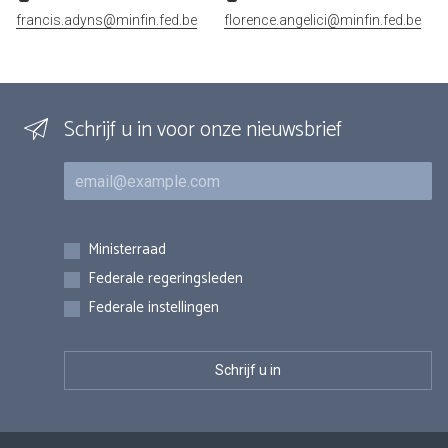
francis.adyns@minfin.fed.be
florence.angelici@minfin.fed.be
Schrijf u in voor onze nieuwsbrief
E-mail
Inschrijvingen
Ministerraad
Federale regeringsleden
Federale instellingen