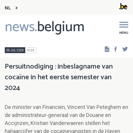
NL
news.
belgium
Main
navigation
MENU
Faceb
Tw
05 JUL 2024
14:26
Persuitnodiging : inbeslagname van
cocaïne in het eerste semester van
2024
De minister van Financiën, Vincent Van Peteghem en
de administrateur-generaal van de Douane en
Accijnzen, Kristian Vanderwaeren stellen het
haljaarcijfer van de cocaïnevangsten in de Haven