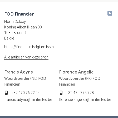
FOD Financiën
North Galaxy
Koning Albert II-laan 33
1030 Brussel
België
https://financien.belgium.be/nl
Alle artikelen van deze bron
Francis
Adyns
Florence
Angelici
Woordvoerder (NL) FOD
Woordvoerder (FR) FOD
Financiën
Financiën
+32 470 76 22 44
+32 470 775 728
francis.adyns@minfin.fed.be
florence.angelici@minfin.fed.be