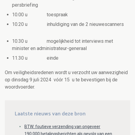
persbriefing
10.00 u
toespraak
10.20 u
inhuldiging van de 2 nieuwescanners
10.30 u
m
ogelijkheid tot interviews met
minister en administrateur-generaal
11.30 u
e
inde
Om veiligheidsredenen wordt u verzocht uw aanwezigheid
op dinsdag 9 juli 2024 vóór 15 u te bevestigen bij de
woordvoerder.
Laatste nieuws van deze bron
BTW: foutieve verzending van ongeveer
190.000 betalingsberichten als gevolg van een