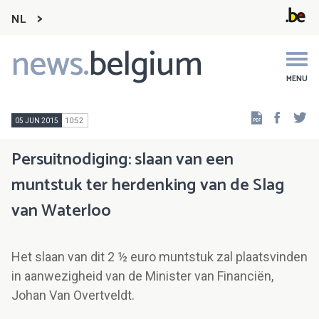
NL
news.
belgium
Main
navigation
MENU
Faceb
Tw
05 JUN 2015
10:52
Persuitnodiging: slaan van een
muntstuk ter herdenking van de Slag
van Waterloo
Het slaan van dit 2 ½ euro muntstuk zal plaatsvinden
in aanwezigheid van de Minister van Financiën,
Johan Van Overtveldt.