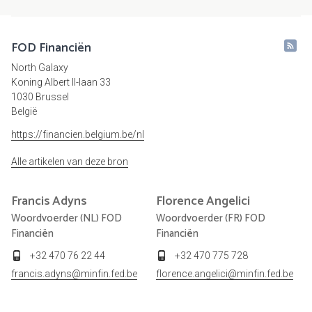
FOD Financiën
North Galaxy
Koning Albert II-laan 33
1030 Brussel
België
https://financien.belgium.be/nl
Alle artikelen van deze bron
Francis
Adyns
Florence
Angelici
Woordvoerder (NL) FOD
Woordvoerder (FR) FOD
Financiën
Financiën
+32 470 76 22 44
+32 470 775 728
francis.adyns@minfin.fed.be
florence.angelici@minfin.fed.be