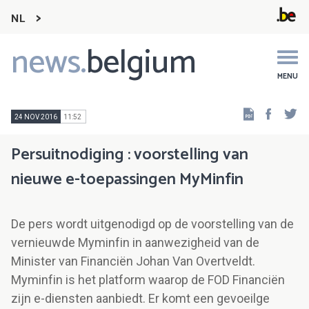
NL
news.
belgium
Main
navigation
MENU
Faceb
Tw
24 NOV 2016
11:52
Persuitnodiging : voorstelling van
nieuwe e-toepassingen MyMinfin
De pers wordt uitgenodigd op de voorstelling van de
vernieuwde Myminfin in aanwezigheid van de
Minister van Financiën Johan Van Overtveldt.
Myminfin is het platform waarop de FOD Financiën
zijn e-diensten aanbiedt. Er komt een gevoeilge