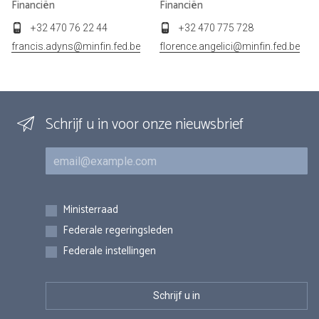
Financiën
Financiën
+32 470 76 22 44
+32 470 775 728
francis.adyns@minfin.fed.be
florence.angelici@minfin.fed.be
Schrijf u in voor onze nieuwsbrief
E-mail
Inschrijvingen
Ministerraad
Federale regeringsleden
Federale instellingen