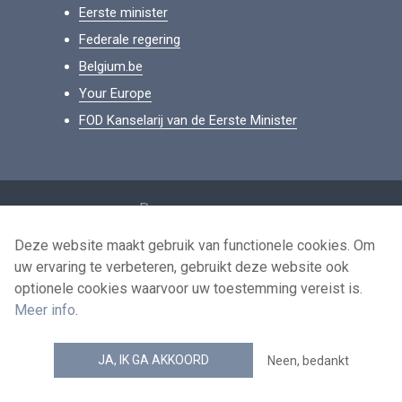
Eerste minister
Federale regering
Belgium.be
Your Europe
FOD Kanselarij van de Eerste Minister
Footer
Persoonsgegevens
Voorwaarden voor het hergebruik
Deze website maakt gebruik van functionele cookies. Om
uw ervaring te verbeteren, gebruikt deze website ook
Contacteer ons
optionele cookies waarvoor uw toestemming vereist is.
Toegankelijkheid
Meer info
.
news.belgium RSS feed
JA, IK GA AKKOORD
Neen, bedankt
© 2026 - news.belgium.be