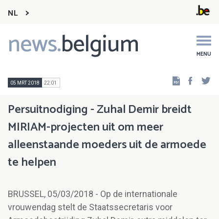
NL
news.
belgium
Main
navigation
MENU
Faceb
Tw
05 MRT 2018
22:01
Persuitnodiging - Zuhal Demir breidt
MIRIAM-projecten uit om meer
alleenstaande moeders uit de armoede
te helpen
BRUSSEL, 05/03/2018 - Op de internationale
vrouwendag stelt de Staatssecretaris voor