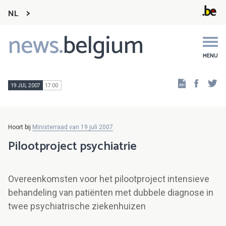
NL
news.
belgium
Main
navigation
MENU
Faceb
Tw
19 JUL 2007
17:00
Hoort bij
Ministerraad van 19 juli 2007
Pilootproject psychiatrie
Overeenkomsten voor het pilootproject intensieve
behandeling van patiënten met dubbele diagnose in
twee psychiatrische ziekenhuizen