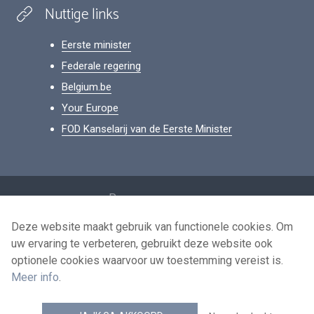
Nuttige links
Eerste minister
Federale regering
Belgium.be
Your Europe
FOD Kanselarij van de Eerste Minister
Footer
Persoonsgegevens
Voorwaarden voor het hergebruik
Deze website maakt gebruik van functionele cookies. Om
uw ervaring te verbeteren, gebruikt deze website ook
Contacteer ons
optionele cookies waarvoor uw toestemming vereist is.
Toegankelijkheid
Meer info
.
news.belgium RSS feed