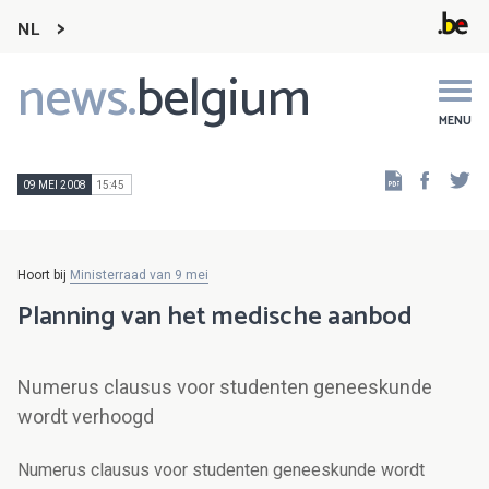
NL
news.
belgium
Main
navigation
MENU
Faceb
Tw
09 MEI 2008
15:45
Hoort bij
Ministerraad van 9 mei
Planning van het medische aanbod
Numerus clausus voor studenten geneeskunde
wordt verhoogd
Numerus clausus voor studenten geneeskunde wordt