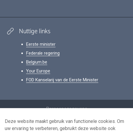
Nuttige links
Eerste minister
Federale regering
Belgium.be
Your Europe
FOD Kanselarij van de Eerste Minister
Footer
Persoonsgegevens
Voorwaarden voor het hergebruik
Deze website maakt gebruik van functionele cookies. Om
uw ervaring te verbeteren, gebruikt deze website ook
Contacteer ons