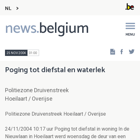
NL
news.
belgium
Main
navigation
MENU
Faceb
Tw
25 NOV 2004
01:00
Poging tot diefstal en waterlek
Politiezone Druivenstreek
Hoeilaart / Overijse
Politiezone Druivenstreek Hoeilaart / Overijse
24/11/2004 10:17 uur Poging tot diefstal in woning In de
Nieuwlaan in Hoeilaart werd woensdag de deur van een