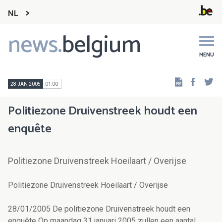
NL
news.
belgium
Main
navigation
MENU
Faceb
Tw
28 JAN 2005
01:00
Politiezone Druivenstreek houdt een
enquête
Politiezone Druivenstreek Hoeilaart / Overijse
Politiezone Druivenstreek Hoeilaart / Overijse
28/01/2005 De politiezone Druivenstreek houdt een
enquête Op maandag 31 januari 2005 zullen een aantal