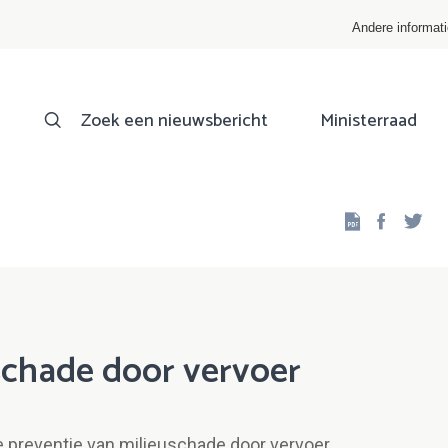
Andere informat
Zoek een nieuwsbericht
Ministerraad
Facebo
Twi
schade door vervoer
e preventie van milieuschade door vervoer