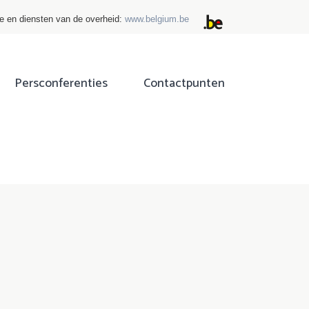
ie en diensten van de overheid:
www.belgium.be
Persconferenties
Contactpunten
ok
tter