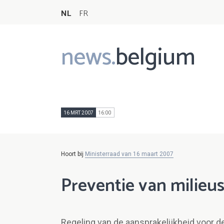
NL
FR
news.
belgium
Main
navigation
16 MRT 2007
16:00
Hoort bij
Ministerraad van 16 maart 2007
Preventie van milieu
Regeling van de aansprakelijkheid voor d