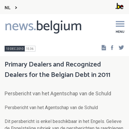
NL
news.
belgium
Main
navigation
MENU
Faceb
Tw
13 DEC 2010
15:36
Primary Dealers and Recognized
Dealers for the Belgian Debt in 2011
Persbericht van het Agentschap van de Schuld
Persbericht van het Agentschap van de Schuld
Dit persbericht is enkel beschikbaar in het Engels. Gelieve
de Engelstalige rubriek van de persberichten te raadplegen.