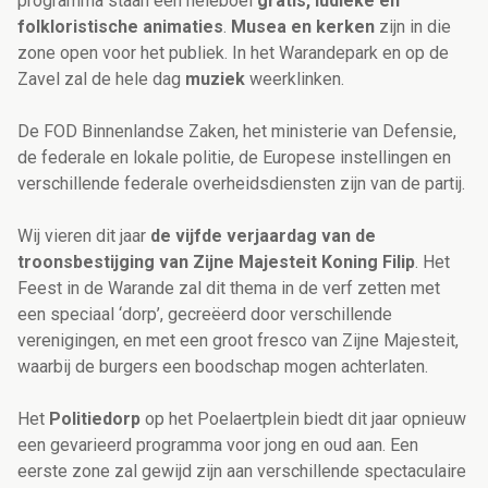
programma staan een heleboel
gratis, ludieke en
folkloristische animaties
.
Musea en kerken
zijn in die
zone open voor het publiek. In het Warandepark en op de
Zavel zal de hele dag
muziek
weerklinken.
De FOD Binnenlandse Zaken, het ministerie van Defensie,
de federale en lokale politie, de Europese instellingen en
verschillende federale overheidsdiensten zijn van de partij.
Wij vieren dit jaar
de vijfde verjaardag van de
troonsbestijging van Zijne Majesteit Koning Filip
. Het
Feest in de Warande zal dit thema in de verf zetten met
een speciaal ‘dorp’, gecreëerd door verschillende
verenigingen, en met een groot fresco van Zijne Majesteit,
waarbij de burgers een boodschap mogen achterlaten.
Het
Politiedorp
op het Poelaertplein biedt dit jaar opnieuw
een gevarieerd programma voor jong en oud aan. Een
eerste zone zal gewijd zijn aan verschillende spectaculaire