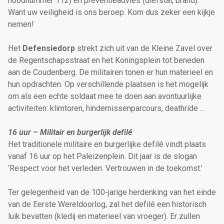
noodnummer 112) en preventieadvies (diefstal, brand).
Want uw veiligheid is ons beroep. Kom dus zeker een kijkje
nemen!
Het
Defensiedorp
strekt zich uit van de Kleine Zavel over
de Regentschapsstraat en het Koningsplein tot beneden
aan de Coudenberg. De militairen tonen er hun materieel en
hun opdrachten. Op verschillende plaatsen is het mogelijk
om als een echte soldaat mee te doen aan avontuurlijke
activiteiten: klimtoren, hindernissenparcours, deathride …
16 uur – Militair en burgerlijk defilé
Het traditionele militaire en burgerlijke defilé vindt plaats
vanaf 16 uur op het Paleizenplein. Dit jaar is de slogan
‘Respect voor het verleden. Vertrouwen in de toekomst.’
Ter gelegenheid van de 100-jarige herdenking van het einde
van de Eerste Wereldoorlog, zal het defilé een historisch
luik bevatten (kledij en materieel van vroeger). Er zullen