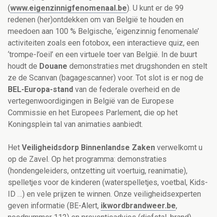
(
www.eigenzinnigfenomenaal.be
). U kunt er de 99
redenen (her)ontdekken om van België te houden en
meedoen aan 100 % Belgische, ‘eigenzinnig fenomenale’
activiteiten zoals een fotobox, een interactieve quiz, een
‘trompe-l’oeil’ en een virtuele toer van België. In de buurt
houdt de
Douane
demonstraties met drugshonden en stelt
ze de Scanvan (bagagescanner) voor. Tot slot is er nog de
BEL-Europa-stand
van de federale overheid en de
vertegenwoordigingen in België van de Europese
Commissie en het Europees Parlement, die op het
Koningsplein tal van animaties aanbiedt.
Het
Veiligheidsdorp Binnenlandse Zaken
verwelkomt u
op de Zavel. Op het programma: demonstraties
(hondengeleiders, ontzetting uit voertuig, reanimatie),
spelletjes voor de kinderen (waterspelletjes, voetbal, Kids-
ID …) en vele prijzen te winnen. Onze veiligheidsexperten
geven informatie (BE-Alert,
ikwordbrandweer.be
,