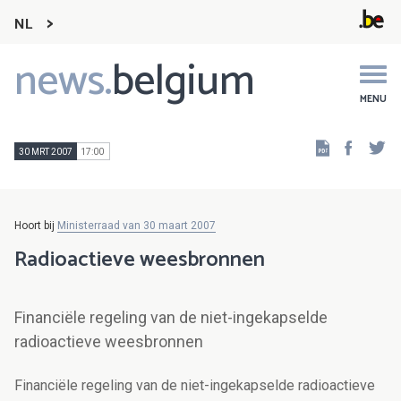
NL
news.
belgium
Main
navigation
MENU
Faceb
Tw
30 MRT 2007
17:00
Hoort bij
Ministerraad van 30 maart 2007
Radioactieve weesbronnen
Financiële regeling van de niet-ingekapselde
radioactieve weesbronnen
Financiële regeling van de niet-ingekapselde radioactieve