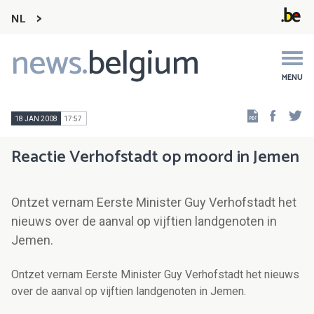
NL
news.
belgium
Main
navigation
MENU
Faceb
Tw
18 JAN 2008
17:57
Reactie Verhofstadt op moord in Jemen
Ontzet vernam Eerste Minister Guy Verhofstadt het
nieuws over de aanval op vijftien landgenoten in
Jemen.
Ontzet vernam Eerste Minister Guy Verhofstadt het nieuws
over de aanval op vijftien landgenoten in Jemen.