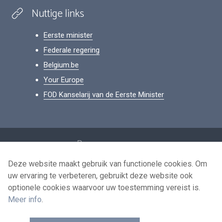
Nuttige links
Eerste minister
Federale regering
Belgium.be
Your Europe
FOD Kanselarij van de Eerste Minister
Footer
Persoonsgegevens
Voorwaarden voor het hergebruik
Deze website maakt gebruik van functionele cookies. Om
uw ervaring te verbeteren, gebruikt deze website ook
Contacteer ons
optionele cookies waarvoor uw toestemming vereist is.
Toegankelijkheid
Meer info
.