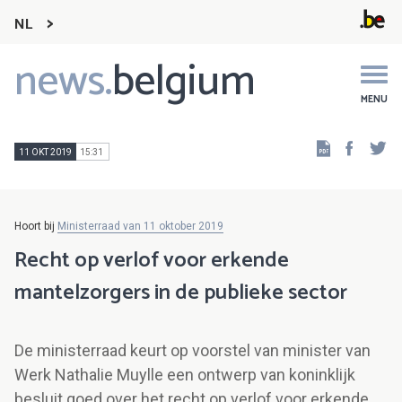
NL
news.
belgium
Main
navigation
MENU
Faceb
Tw
11 OKT 2019
15:31
Hoort bij
Ministerraad van 11 oktober 2019
Recht op verlof voor erkende
mantelzorgers in de publieke sector
De ministerraad keurt op voorstel van minister van
Werk Nathalie Muylle een ontwerp van koninklijk
besluit goed over het recht op verlof voor erkende