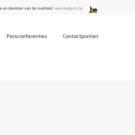
ie en diensten van de overheid:
www.belgium.be
Persconferenties
Contactpunten
ok
tter