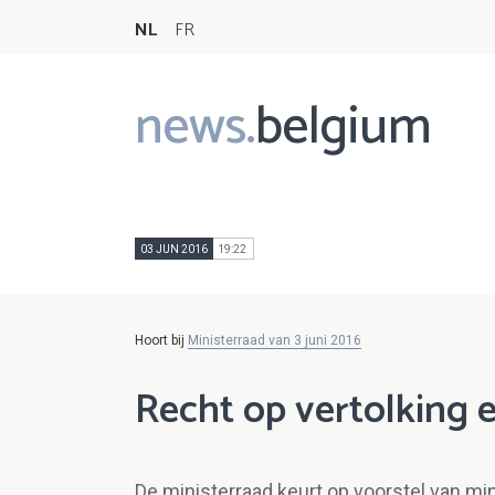
NL
FR
news.
belgium
Main
navigation
03 JUN 2016
19:22
Hoort bij
Ministerraad van 3 juni 2016
Recht op vertolking e
De ministerraad keurt op voorstel van mi