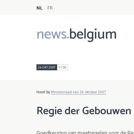
NL
FR
news.
belgium
Main
navigation
26 OKT 2007
11:00
Hoort bij
Ministerraad van 26 oktober 2007
Regie der Gebouwen
Goedkeuring van maatregelen voor de R