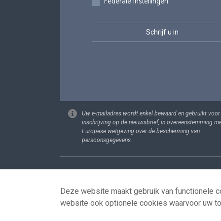
Federale instellingen
Uw e-mailadres wordt enkel bewaard en gebruikt voor
inschrijving op de nieuwsbrief, in overeenstemming m
Europese wetgeving over de bescherming van
persoonsgegevens.
Footer
Persoonsgege
Deze website maakt gebruik van functionele co
website ook optionele cookies waarvoor uw t
© 2026 - news.belgium.be