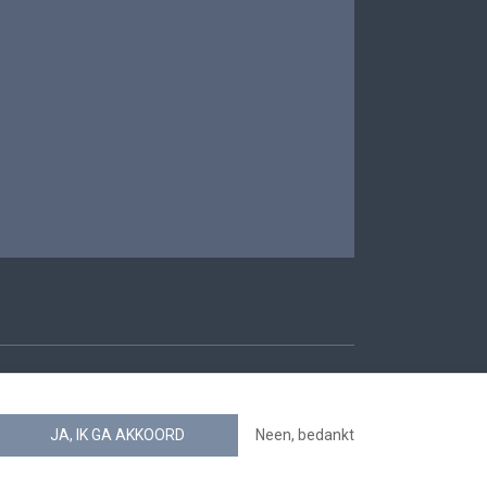
oegankelijkheid
JA, IK GA AKKOORD
Neen, bedankt
news.belgium RSS feed