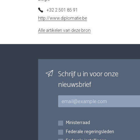
+32 2 501 85 91
http://www.diplomatie.be
Alle artikelen van deze bron
Schrijf u in voor onze
nieuwsbrief
E-mail
Inschrijvingen
Ministerraad
Federale regeringsleden