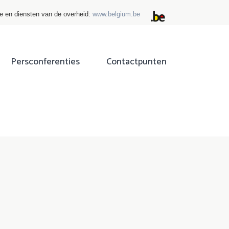
ie en diensten van de overheid:
www.belgium.be
Persconferenties
Contactpunten
ok
tter