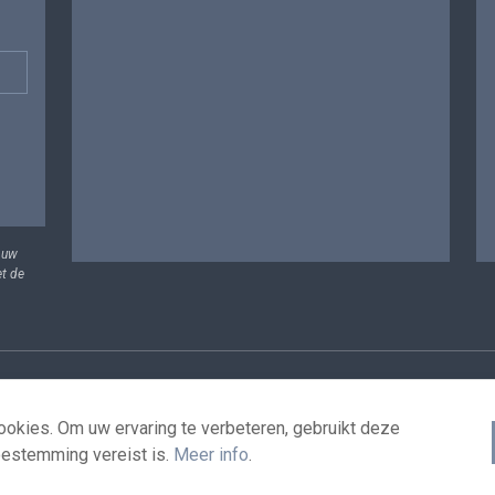
 uw
et de
vens
Voorwaarden voor het hergebruik
Contacteer ons
T
okies. Om uw ervaring te verbeteren, gebruikt deze
oestemming vereist is.
Meer info
.