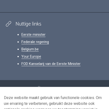
Nuttige links
Eerste minister
Federale regering
Belgium.be
Your Europe
FOD Kanselarij van de Eerste Minister
Footer
Persoonsgegevens
Voorwaarden voor het hergebruik
Deze website maakt gebruik van functionele cookies. Om
uw ervaring te verbeteren, gebruikt deze website ook
Contacteer ons