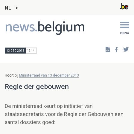
NL
news.
belgium
Main
navigation
MENU
Faceb
Tw
13 DEC 2013
19:14
Hoort bij
Ministerraad van 13 december 2013
Regie der gebouwen
De ministerraad keurt op initiatief van
staatssecretaris voor de Regie der Gebouwen een
aantal dossiers goed: