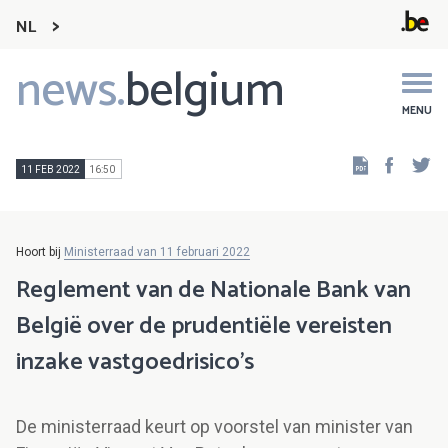
NL
news.
belgium
Main
navigation
MENU
Faceb
Tw
11 FEB 2022
16:50
Hoort bij
Ministerraad van 11 februari 2022
Reglement van de Nationale Bank van
België over de prudentiële vereisten
inzake vastgoedrisico’s
De ministerraad keurt op voorstel van minister van