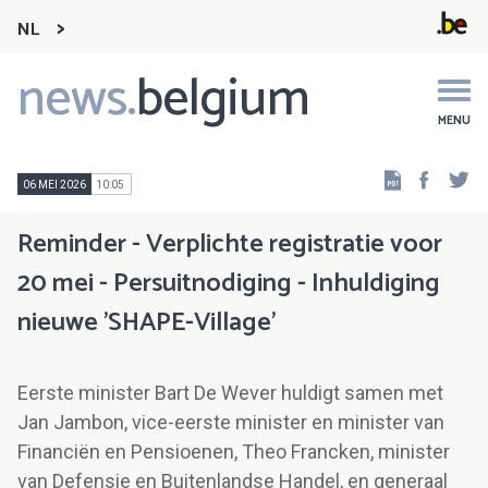
NL
news.
belgium
Main
navigation
MENU
Faceb
Tw
06 MEI 2026
10:05
Reminder - Verplichte registratie voor
20 mei - Persuitnodiging - Inhuldiging
nieuwe 'SHAPE-Village'
Eerste minister Bart De Wever huldigt samen met
Jan Jambon, vice-eerste minister en minister van
Financiën en Pensioenen, Theo Francken, minister
van Defensie en Buitenlandse Handel, en generaal