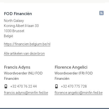
FOD Financiën
North Galaxy
Koning Albert II-laan 33
1030 Brussel
België
https://financien.belgium.be/nl
Alle artikelen van deze bron
Francis
Adyns
Florence
Angelici
Woordvoerder (NL) FOD
Woordvoerder (FR) FOD
Financiën
Financiën
+32 470 76 22 44
+32 470 775 728
francis.adyns@minfin.fed.be
florence.angelici@minfin.fed.be