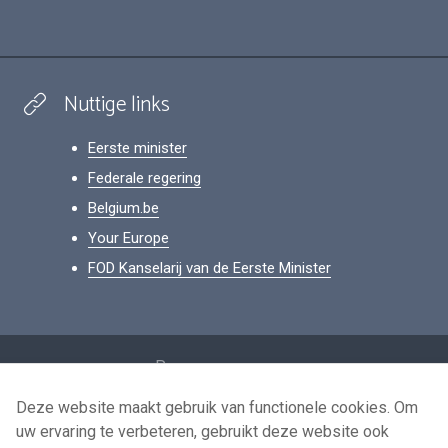
Nuttige links
Eerste minister
Federale regering
Belgium.be
Your Europe
FOD Kanselarij van de Eerste Minister
Footer
Persoonsgegevens
Voorwaarden voor het hergebruik
Deze website maakt gebruik van functionele cookies. Om
uw ervaring te verbeteren, gebruikt deze website ook
Contacteer ons