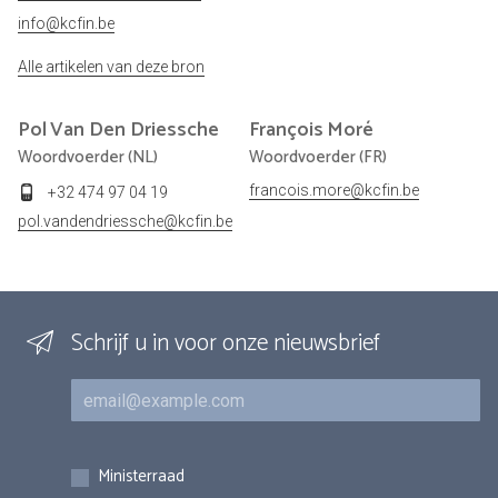
info@kcfin.be
Alle artikelen van deze bron
Pol
Van Den Driessche
François
Moré
Woordvoerder (NL)
Woordvoerder (FR)
francois.more@kcfin.be
+32 474 97 04 19
pol.vandendriessche@kcfin.be
Schrijf u in voor onze nieuwsbrief
E-mail
Inschrijvingen
Ministerraad