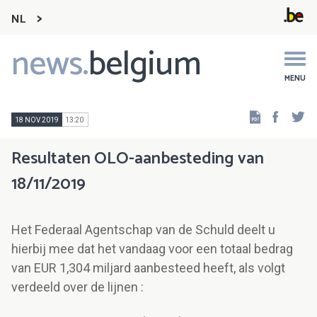
NL
news.
belgium
Main
navigation
MENU
Faceb
Tw
18 NOV 2019
13:20
Resultaten OLO-aanbesteding van
18/11/2019
Het Federaal Agentschap van de Schuld deelt u
hierbij mee dat het vandaag voor een totaal bedrag
van EUR 1,304 miljard aanbesteed heeft, als volgt
verdeeld over de lijnen :