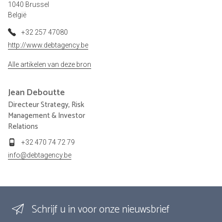
1040 Brussel
België
+32 257 47080
http://www.debtagency.be
Alle artikelen van deze bron
Jean
Deboutte
Directeur Strategy, Risk
Management & Investor
Relations
+32 470 74 72 79
info@debtagency.be
Schrijf u in voor onze nieuwsbrief