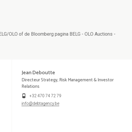
BELG/OLO of de Bloomberg pagina BELG - OLO Auctions -
Jean
Deboutte
Directeur Strategy, Risk Management & Investor
Relations
+32 470 74 72 79
info@debtagency.be