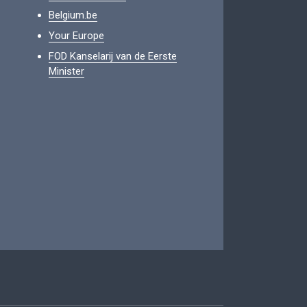
Belgium.be
Your Europe
FOD Kanselarij van de Eerste
Minister