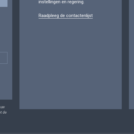
instellingen en regering.
Raadpleeg de contactenlijst
 uw
et de