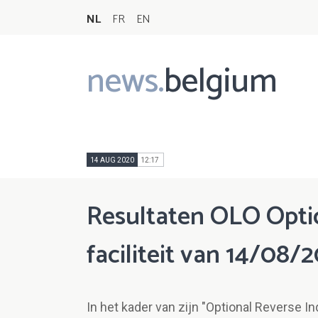
NL
FR
EN
news.
belgium
Main
navigation
14 AUG 2020
12:17
Resultaten OLO Optio
faciliteit van 14/08/
In het kader van zijn "Optional Reverse I