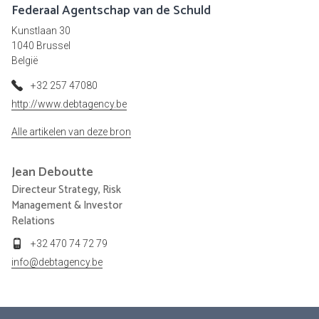
Federaal Agentschap van de Schuld
Kunstlaan 30
1040 Brussel
België
+32 257 47080
http://www.debtagency.be
Alle artikelen van deze bron
Jean
Deboutte
Directeur Strategy, Risk
Management & Investor
Relations
+32 470 74 72 79
info@debtagency.be