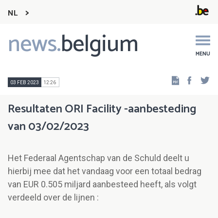
NL
news.
belgium
Main
navigation
MENU
Faceb
Tw
03 FEB 2023
12:26
Resultaten ORI Facility -aanbesteding
van 03/02/2023
Het Federaal Agentschap van de Schuld deelt u
hierbij mee dat het vandaag voor een totaal bedrag
van EUR 0.505 miljard aanbesteed heeft, als volgt
verdeeld over de lijnen :