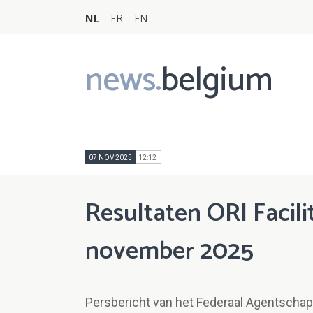
NL
FR
EN
news.
belgium
Main
navigation
07 NOV 2025
12:12
Resultaten ORI Facil
november 2025
Persbericht van het Federaal Agentschap