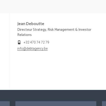
Jean
Deboutte
Directeur Strategy, Risk Management & Investor
Relations
+32 470 74 72 79
info@debtagency.be