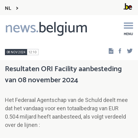
NL
news.
belgium
Main
navigation
MENU
Faceb
Tw
08 NOV 2024
12:10
Resultaten ORI Facility aanbesteding
van 08 november 2024
Het Federaal Agentschap van de Schuld deelt mee
dat het vandaag voor een totaalbedrag van EUR
0.504 miljard heeft aanbesteed, als volgt verdeeld
over de lijnen :