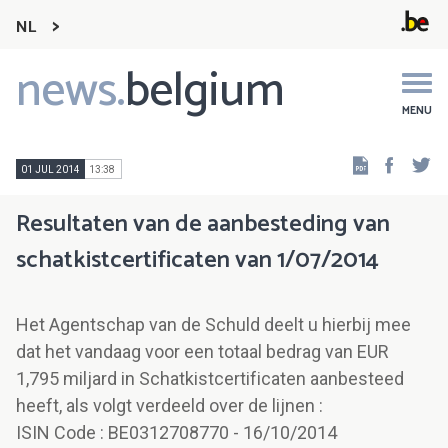
NL
news.
belgium
Main
navigation
MENU
Faceb
Tw
01 JUL 2014
13:38
Resultaten van de aanbesteding van
schatkistcertificaten van 1/07/2014
Het Agentschap van de Schuld deelt u hierbij mee
dat het vandaag voor een totaal bedrag van EUR
1,795 miljard in Schatkistcertificaten aanbesteed
heeft, als volgt verdeeld over de lijnen :
ISIN Code : BE0312708770 - 16/10/2014