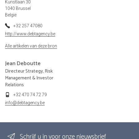
Kunstlaan 30
1040 Brussel
België
+32 257 47080
http://www.debtagency.be
Alle artikelen van deze bron
Jean
Deboutte
Directeur Strategy, Risk
Management & Investor
Relations
+32 470 74 72 79
info@debtagency.be
Schrijf u in voor onze nieuwsbrief