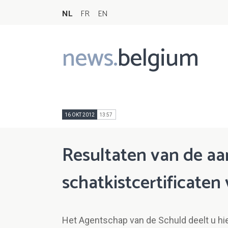
NL
FR
EN
news.
belgium
Main
navigation
16 OKT 2012
13:57
Resultaten van de a
schatkistcertificaten
Het Agentschap van de Schuld deelt u hie