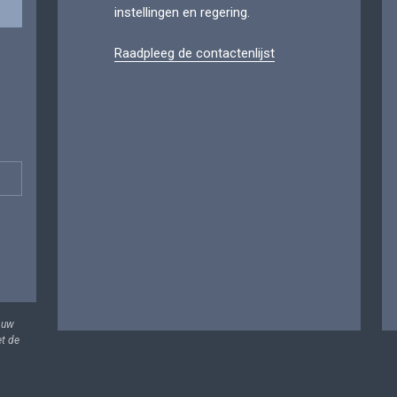
instellingen en regering.
Raadpleeg de contactenlijst
 uw
et de