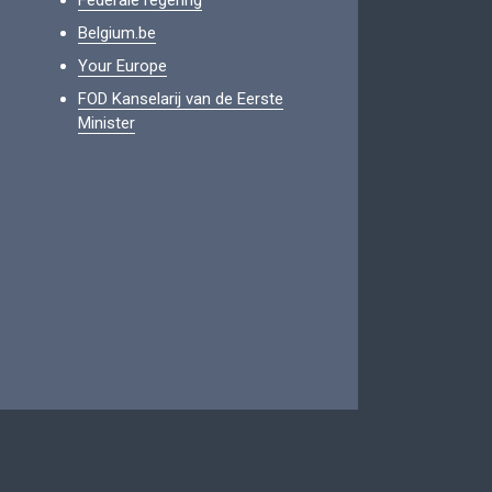
Federale regering
Belgium.be
Your Europe
FOD Kanselarij van de Eerste
Minister