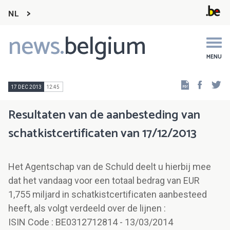
NL
news.
belgium
Main
navigation
MENU
Faceb
Tw
17 DEC 2013
12:45
Resultaten van de aanbesteding van
schatkistcertificaten van 17/12/2013
Het Agentschap van de Schuld deelt u hierbij mee
dat het vandaag voor een totaal bedrag van EUR
1,755 miljard in schatkistcertificaten aanbesteed
heeft, als volgt verdeeld over de lijnen :
ISIN Code : BE0312712814 - 13/03/2014