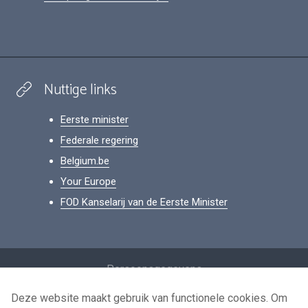
Nuttige links
Eerste minister
Federale regering
Belgium.be
Your Europe
FOD Kanselarij van de Eerste Minister
Footer
Persoonsgegevens
Voorwaarden voor het hergebruik
Deze website maakt gebruik van functionele cookies. Om