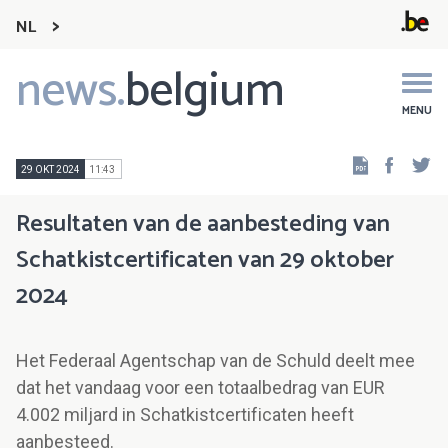
NL
news.
belgium
Main
navigation
MENU
Faceb
Tw
29 OKT 2024
11:43
Resultaten van de aanbesteding van
Schatkistcertificaten van 29 oktober
2024
Het Federaal Agentschap van de Schuld deelt mee
dat het vandaag voor een totaalbedrag van EUR
4.002 miljard in Schatkistcertificaten heeft
aanbesteed.