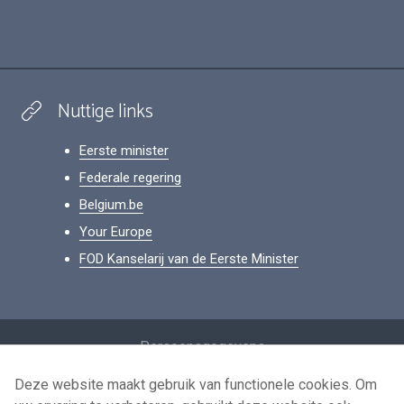
Nuttige links
Eerste minister
Federale regering
Belgium.be
Your Europe
FOD Kanselarij van de Eerste Minister
Footer
Persoonsgegevens
Voorwaarden voor het hergebruik
Deze website maakt gebruik van functionele cookies. Om