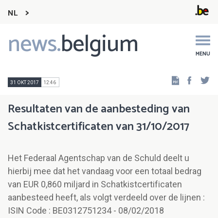
NL
news.
belgium
Main
navigation
MENU
Faceb
Tw
31 OKT 2017
12:46
Resultaten van de aanbesteding van
Schatkistcertificaten van 31/10/2017
Het Federaal Agentschap van de Schuld deelt u
hierbij mee dat het vandaag voor een totaal bedrag
van EUR 0,860 miljard in Schatkistcertificaten
aanbesteed heeft, als volgt verdeeld over de lijnen :
ISIN Code : BE0312751234 - 08/02/2018