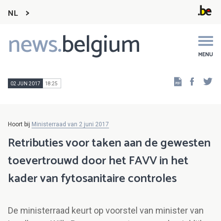
NL
news.
belgium
Main
navigation
MENU
Faceb
Tw
02 JUN 2017
18:25
Hoort bij
Ministerraad van 2 juni 2017
Retributies voor taken aan de gewesten
toevertrouwd door het FAVV in het
kader van fytosanitaire controles
De ministerraad keurt op voorstel van minister van