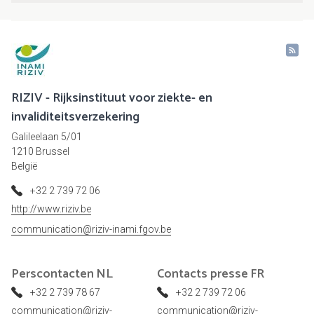
RIZIV - Rijksinstituut voor ziekte- en
invaliditeitsverzekering
Galileelaan 5/01
1210 Brussel
België
+32 2 739 72 06
http://www.riziv.be
communication@riziv-inami.fgov.be
Perscontacten
NL
Contacts presse
FR
+32 2 739 78 67
+32 2 739 72 06
communication@riziv-
communication@riziv-