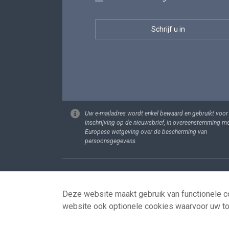
Uw e-mailadres wordt enkel bewaard en gebruikt voor
inschrijving op de nieuwsbrief, in overeenstemming m
Europese wetgeving over de bescherming van
persoonsgegevens.
Footer
Persoonsgege
Deze website maakt gebruik van functionele co
website ook optionele cookies waarvoor uw t
© 2026 - news.belgium.be