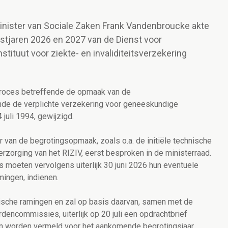
inister van Sociale Zaken Frank Vandenbroucke akte
stjaren 2026 en 2027 van de Dienst voor
tituut voor ziekte- en invaliditeitsverzekering
 proces betreffende de opmaak van de
nde de verplichte verzekering voor geneeskundige
 juli 1994, gewijzigd.
van de begrotingsopmaak, zoals o.a. de initiële technische
zorging van het RIZIV, eerst besproken in de ministerraad.
oeten vervolgens uiterlijk 30 juni 2026 hun eventuele
amingen, indienen.
ische ramingen en zal op basis daarvan, samen met de
encommissies, uiterlijk op 20 juli een opdrachtbrief
iten worden vermeld voor het aankomende begrotingsjaar