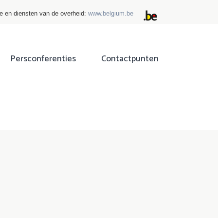
ie en diensten van de overheid:
www.belgium.be
Persconferenties
Contactpunten
ok
tter