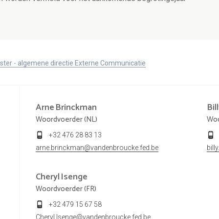
ister - algemene directie Externe Communicatie
Arne
Brinckman
Bil
Woordvoerder (NL)
Woo
+32 476 28 83 13
arne.brinckman@vandenbroucke.fed.be
bil
Cheryl
Isenge
Woordvoerder (FR)
+32 479 15 67 58
Cheryl.Isenge@vandenbroucke.fed.be