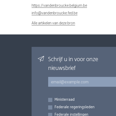
https://vandenbroucke.belgium.be
info@vandenbroucke.fed.be
Alle artikelen van deze bron
Schrijf u in voor onze
nieuwsbrief
E-mail
Inschrijvingen
Ministerraad
Federale regeringsleden
Federale instellingen