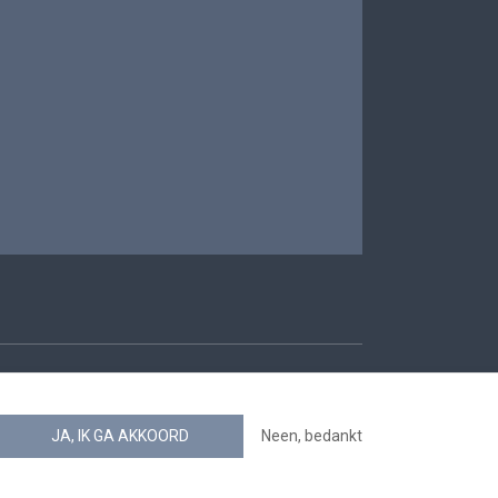
oegankelijkheid
JA, IK GA AKKOORD
Neen, bedankt
news.belgium RSS feed