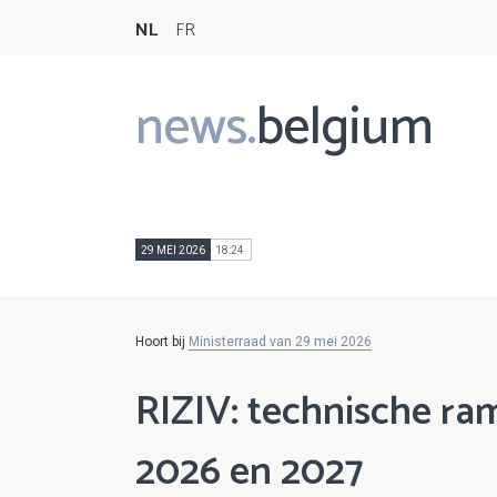
NL
FR
news.
belgium
Main
navigation
29 MEI 2026
18:24
Hoort bij
Ministerraad van 29 mei 2026
RIZIV: technische ra
2026 en 2027