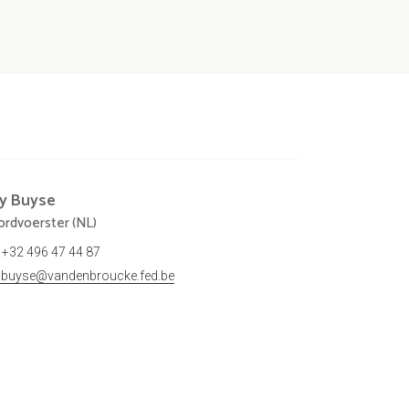
ly
Buyse
rdvoerster (NL)
+32 496 47 44 87
ly.buyse@vandenbroucke.fed.be