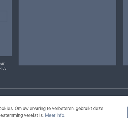
 uw
et de
vens
Voorwaarden voor het hergebruik
Contacteer ons
T
okies. Om uw ervaring te verbeteren, gebruikt deze
oestemming vereist is.
Meer info
.