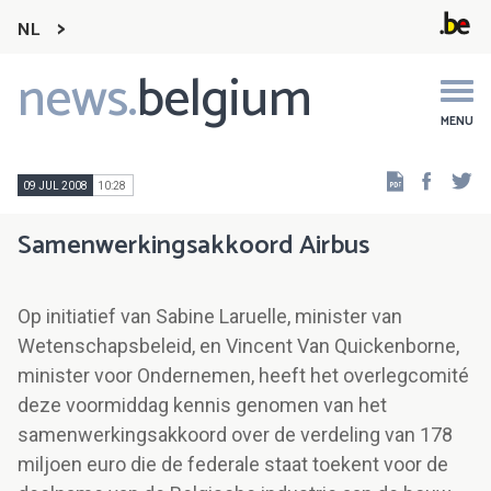
NL
news.
belgium
Main
navigation
MENU
Faceb
Tw
09 JUL 2008
10:28
Samenwerkingsakkoord Airbus
Op initiatief van Sabine Laruelle, minister van
Wetenschapsbeleid, en Vincent Van Quickenborne,
minister voor Ondernemen, heeft het overlegcomité
deze voormiddag kennis genomen van het
samenwerkingsakkoord over de verdeling van 178
miljoen euro die de federale staat toekent voor de