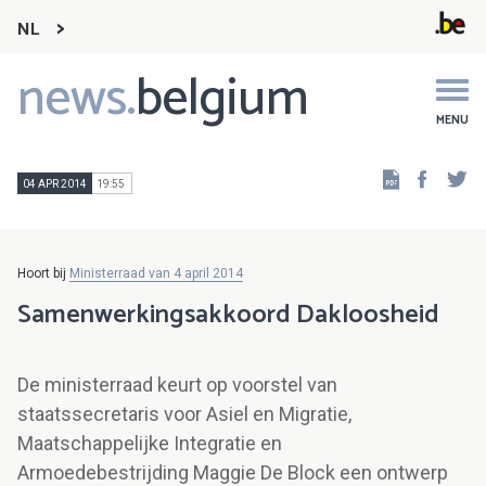
NL
news.
belgium
Main
navigation
MENU
Faceb
Tw
04 APR 2014
19:55
Hoort bij
Ministerraad van 4 april 2014
Samenwerkingsakkoord Dakloosheid
De ministerraad keurt op voorstel van
staatssecretaris voor Asiel en Migratie,
Maatschappelijke Integratie en
Armoedebestrijding Maggie De Block een ontwerp