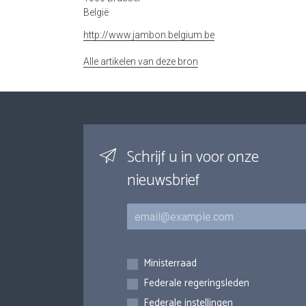
België
http://www.jambon.belgium.be
Alle artikelen van deze bron
Schrijf u in voor onze
nieuwsbrief
E-mail
Inschrijvingen
Ministerraad
Federale regeringsleden
Federale instellingen