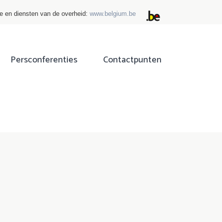
ie en diensten van de overheid:
www.belgium.be
Persconferenties
Contactpunten
ok
tter