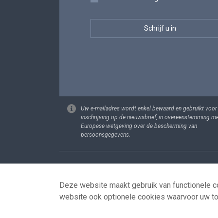
Uw e-mailadres wordt enkel bewaard en gebruikt voor
inschrijving op de nieuwsbrief, in overeenstemming m
Europese wetgeving over de bescherming van
persoonsgegevens.
Footer
Persoonsgege
Deze website maakt gebruik van functionele co
website ook optionele cookies waarvoor uw t
© 2026 - news.belgium.be