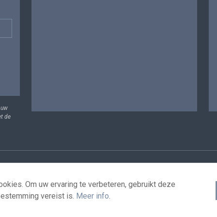
 uw
et de
vens
Voorwaarden voor het hergebruik
Contacteer ons
T
okies. Om uw ervaring te verbeteren, gebruikt deze
oestemming vereist is.
Meer info
.