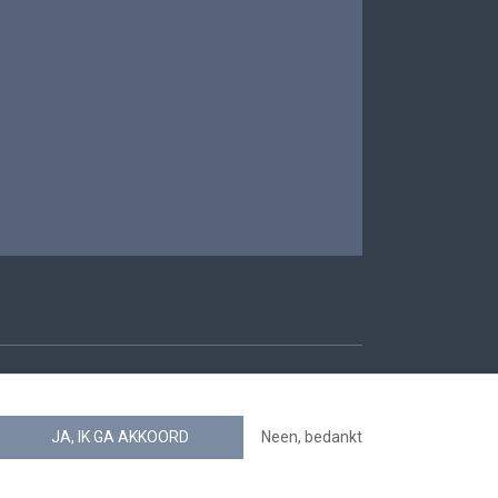
oegankelijkheid
JA, IK GA AKKOORD
Neen, bedankt
news.belgium RSS feed