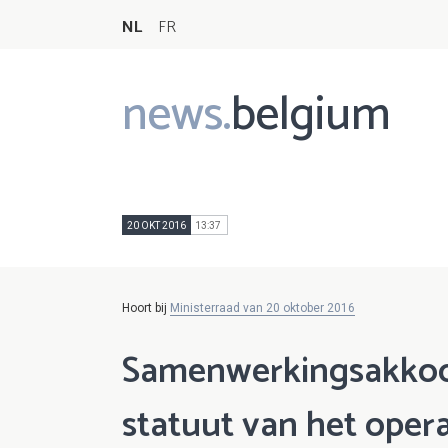
NL
FR
news.
belgium
Main
navigation
20 OKT 2016
13:37
Hoort bij
Ministerraad van 20 oktober 2016
Samenwerkingsakkoor
statuut van het oper