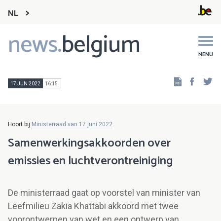
NL
news.
belgium
Main
navigation
MENU
Faceb
Tw
17 JUN 2022
16:15
Hoort bij
Ministerraad van 17 juni 2022
Samenwerkingsakkoorden over
emissies en luchtverontreiniging
De ministerraad gaat op voorstel van minister van
Leefmilieu Zakia Khattabi akkoord met twee
voorontwerpen van wet en een ontwerp van