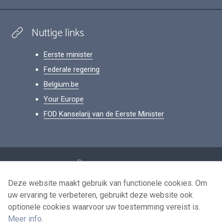
Nuttige links
Eerste minister
Federale regering
Belgium.be
Your Europe
FOD Kanselarij van de Eerste Minister
Footer
Persoonsgegevens
Voorwaarden voor het hergebruik
Deze website maakt gebruik van functionele cookies. Om
uw ervaring te verbeteren, gebruikt deze website ook
Contacteer ons
optionele cookies waarvoor uw toestemming vereist is.
Toegankelijkheid
Meer info
.