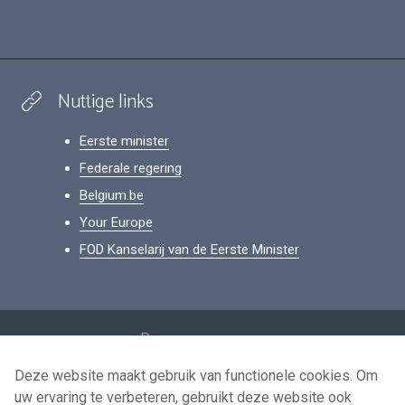
Nuttige links
Eerste minister
Federale regering
Belgium.be
Your Europe
FOD Kanselarij van de Eerste Minister
Footer
Persoonsgegevens
Voorwaarden voor het hergebruik
Deze website maakt gebruik van functionele cookies. Om
uw ervaring te verbeteren, gebruikt deze website ook
Contacteer ons