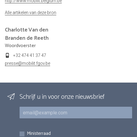
http://www.mobilit.belgium.be
Alle artikelen van deze bron
Charlotte
Van den
Branden de Reeth
Woordvoerster
+32 474 41 37 47
presse@mobilit.fgov.be
Schrijf u in voor onze nieuwsbrief
E-mail
Inschrijvingen
Ministerraad