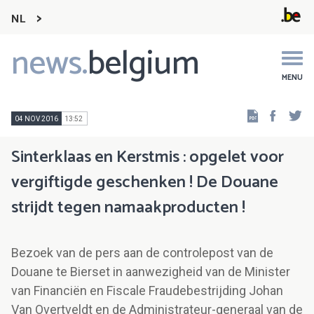
NL
news.
belgium
Main
navigation
MENU
Faceb
Tw
04 NOV 2016
13:52
Sinterklaas en Kerstmis : opgelet voor
vergiftigde geschenken ! De Douane
strijdt tegen namaakproducten !
Bezoek van de pers aan de controlepost van de
Douane te Bierset in aanwezigheid van de Minister
van Financiën en Fiscale Fraudebestrijding Johan
Van Overtveldt en de Administrateur-generaal van de