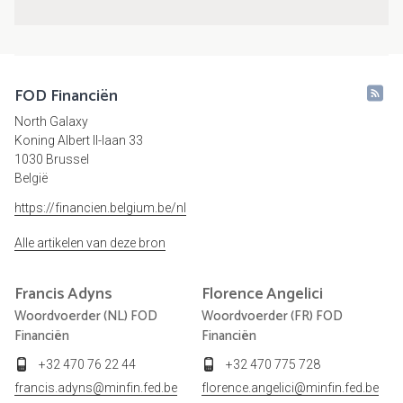
FOD Financiën
North Galaxy
Koning Albert II-laan 33
1030 Brussel
België
https://financien.belgium.be/nl
Alle artikelen van deze bron
Francis
Adyns
Florence
Angelici
Woordvoerder (NL) FOD
Woordvoerder (FR) FOD
Financiën
Financiën
+32 470 76 22 44
+32 470 775 728
francis.adyns@minfin.fed.be
florence.angelici@minfin.fed.be