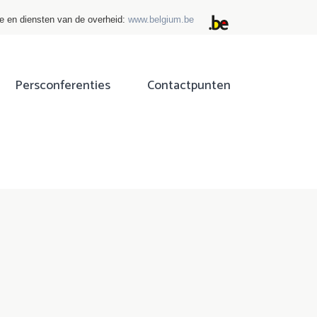
ie en diensten van de overheid:
www.belgium.be
Persconferenties
Contactpunten
ok
tter