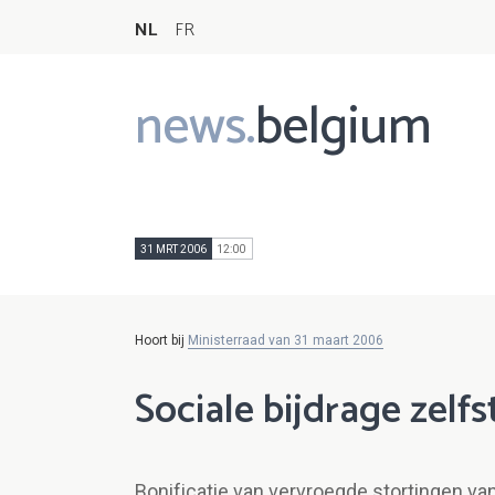
NL
FR
news.
belgium
Main
navigation
31 MRT 2006
12:00
Hoort bij
Ministerraad van 31 maart 2006
Sociale bijdrage zelf
Bonificatie van vervroegde stortingen van