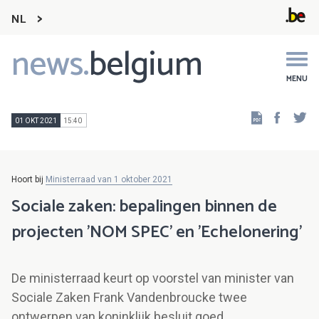
NL
news.
belgium
Main
navigation
MENU
Faceb
Tw
01 OKT 2021
15:40
Hoort bij
Ministerraad van 1 oktober 2021
Sociale zaken: bepalingen binnen de
projecten 'NOM SPEC' en 'Echelonering'
De ministerraad keurt op voorstel van minister van
Sociale Zaken Frank Vandenbroucke twee
ontwerpen van koninklijk besluit goed